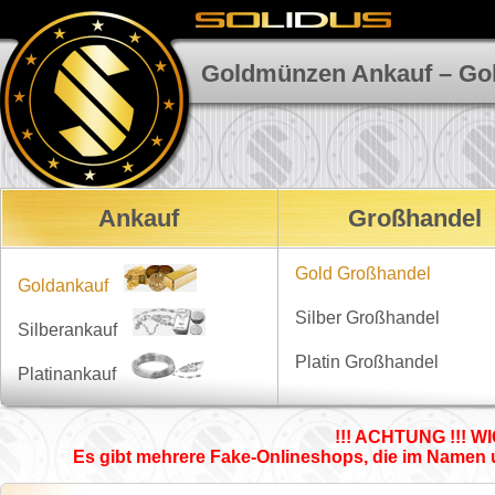
Goldmünzen Ankauf – Go
Ankauf
Großhandel
Gold Großhandel
Goldpreis
Goldankauf
Silber Großhandel
Feingold
Silberpreis
Silberankauf
Goldbarren
Platin Großhandel
Bruchsilber
Platinpreis
Platinankauf
Goldmünzen
Silberschmuck
Platinbarren
Bruchgold
!!! ACHTUNG !!! W
Silberbesteck
Platinschmuck
Es gibt mehrere Fake-Onlineshops, die im Namen u
Goldschmuck
Feinsilber
Platindraht