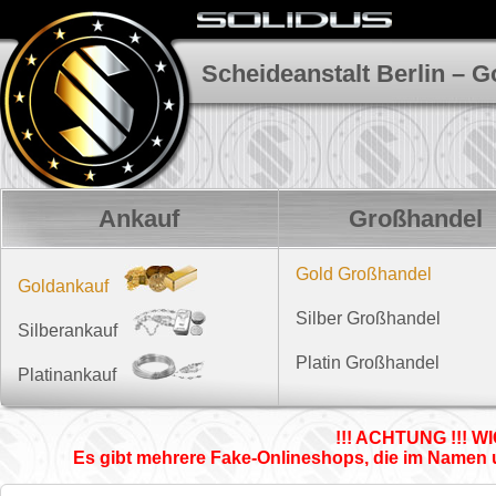
Scheideanstalt Berlin – G
Ankauf
Großhandel
Gold Großhandel
Goldpreis
Goldankauf
Silber Großhandel
Feingold
Silberpreis
Silberankauf
Goldbarren
Platin Großhandel
Bruchsilber
Platinpreis
Platinankauf
Goldmünzen
Silberschmuck
Platinbarren
Bruchgold
!!! ACHTUNG !!! W
Silberbesteck
Platinschmuck
Es gibt mehrere Fake-Onlineshops, die im Namen u
Goldschmuck
Feinsilber
Platindraht