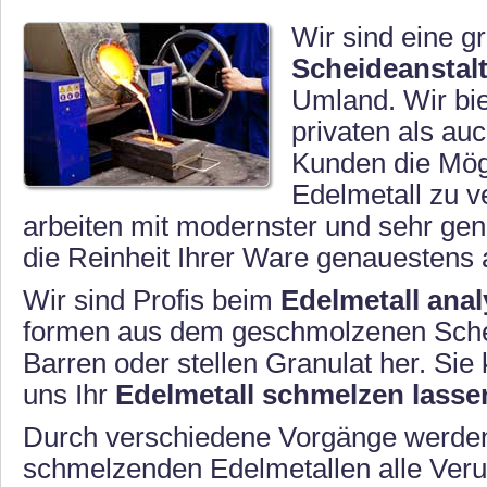
Zahngold
Silbermünzen
Wir sind eine g
Goldgranulat
Silberbarren
Scheideanstalt
Umland. Wir bi
privaten als au
Kunden die Mögl
Edelmetall zu v
arbeiten mit modernster und sehr gen
die Reinheit Ihrer Ware genauestens a
Wir sind Profis beim
Edelmetall anal
formen aus dem geschmolzenen Sche
Barren oder stellen Granulat her. Sie
uns Ihr
Edelmetall schmelzen lasse
Durch verschiedene Vorgänge werde
schmelzenden Edelmetallen alle Ver