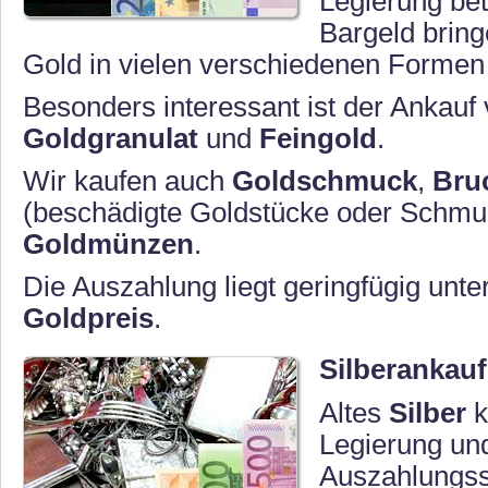
Legierung be
Bargeld bring
Gold in vielen verschiedenen Formen
Besonders interessant ist der Ankauf
Goldgranulat
und
Feingold
.
Wir kaufen auch
Goldschmuck
,
Bru
(beschädigte Goldstücke oder Schmu
Goldmünzen
.
Die Auszahlung liegt geringfügig unte
Goldpreis
.
Silberankauf
Altes
Silber
k
Legierung un
Auszahlungs